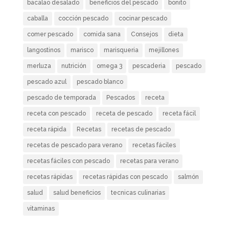
bacalao desalado
beneficios del pescado
bonito
caballa
cocción pescado
cocinar pescado
comer pescado
comida sana
Consejos
dieta
langostinos
marisco
marisqueria
mejillones
merluza
nutrición
omega 3
pescaderia
pescado
pescado azul
pescado blanco
pescado de temporada
Pescados
receta
receta con pescado
receta de pescado
receta fácil
receta rápida
Recetas
recetas de pescado
recetas de pescado para verano
recetas fáciles
recetas fáciles con pescado
recetas para verano
recetas rápidas
recetas rápidas con pescado
salmón
salud
salud beneficios
tecnicas culinarias
vitaminas