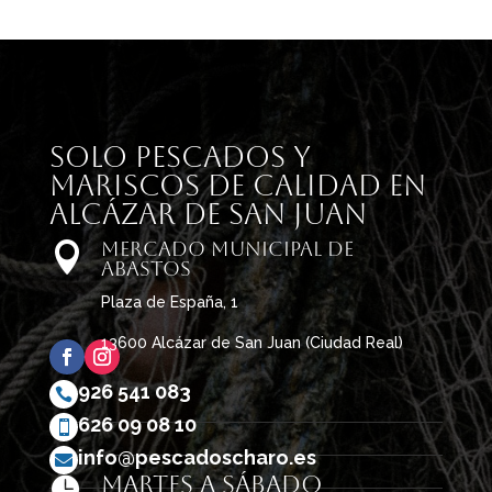
Solo pescados y
mariscos de calidad en
Alcázar de San Juan
Mercado Municipal de

Abastos
Plaza de España, 1
13600 Alcázar de San Juan (Ciudad Real)
926 541 083

626 09 08 10

info@pescadoscharo.es

Martes a sábado
