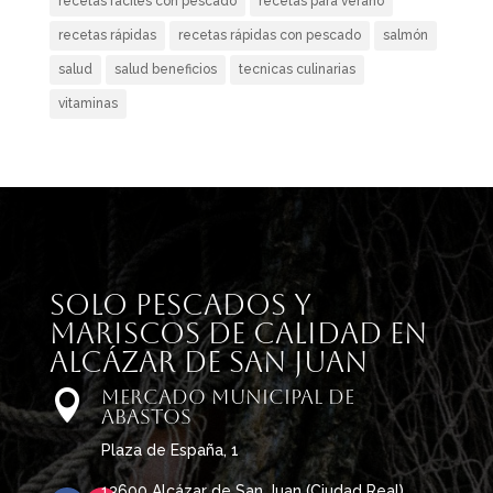
recetas fáciles con pescado
recetas para verano
recetas rápidas
recetas rápidas con pescado
salmón
salud
salud beneficios
tecnicas culinarias
vitaminas
Solo pescados y
mariscos de calidad en
Alcázar de San Juan
Mercado Municipal de

Abastos
Plaza de España, 1
13600 Alcázar de San Juan (Ciudad Real)