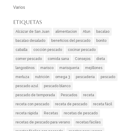
Varios
Etiquetas
Alcázar de San Juan
alimentacion
Atun
bacalao
bacalao desalado
beneficios del pescado
bonito
caballa
cocción pescado
cocinar pescado
comer pescado
comida sana
Consejos
dieta
langostinos
marisco
marisqueria
mejillones
merluza
nutrición
omega 3
pescaderia
pescado
pescado azul
pescado blanco
pescado de temporada
Pescados
receta
receta con pescado
receta de pescado
receta fácil
receta rápida
Recetas
recetas de pescado
recetas de pescado para verano
recetas fáciles