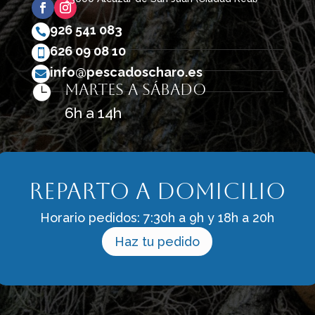
926 541 083

626 09 08 10

info@pescadoscharo.es

Martes a sábado

6h a 14h
Reparto a domicilio
Horario pedidos: 7:30h a 9h y 18h a 20h
Haz tu pedido