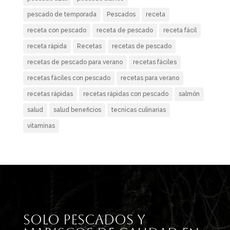
pescado de temporada
Pescados
receta
receta con pescado
receta de pescado
receta fácil
receta rápida
Recetas
recetas de pescado
recetas de pescado para verano
recetas fáciles
recetas fáciles con pescado
recetas para verano
recetas rápidas
recetas rápidas con pescado
salmón
salud
salud beneficios
tecnicas culinarias
vitaminas
Solo pescados y