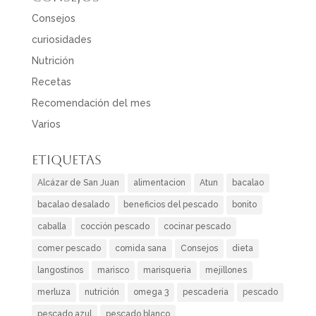
Consejos
curiosidades
Nutrición
Recetas
Recomendación del mes
Varios
Etiquetas
Alcázar de San Juan
alimentacion
Atun
bacalao
bacalao desalado
beneficios del pescado
bonito
caballa
cocción pescado
cocinar pescado
comer pescado
comida sana
Consejos
dieta
langostinos
marisco
marisqueria
mejillones
merluza
nutrición
omega 3
pescaderia
pescado
pescado azul
pescado blanco