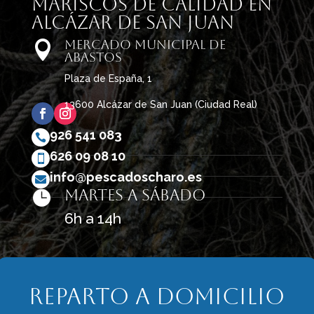
mariscos de calidad en
Alcázar de San Juan
Mercado Municipal de

Abastos
Plaza de España, 1
13600 Alcázar de San Juan (Ciudad Real)
926 541 083

626 09 08 10

info@pescadoscharo.es

Martes a sábado

6h a 14h
Reparto a domicilio