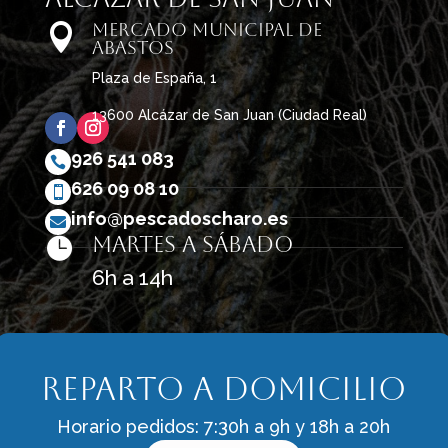
Mercado Municipal de

Abastos
Plaza de España, 1
13600 Alcázar de San Juan (Ciudad Real)
926 541 083

626 09 08 10

info@pescadoscharo.es

Martes a sábado

6h a 14h
Reparto a domicilio
Horario pedidos: 7:30h a 9h y 18h a 20h