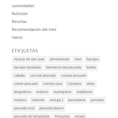
curiosidades
Nutrición
Recetas
Recomendación del mes
Varios
Etiquetas
Alcázar de San Juan
alimentacion
Atun
bacalao
bacalao desalado
beneficios del pescado
bonito
caballa
cocción pescado
cocinar pescado
comer pescado
comida sana
Consejos
dieta
langostinos
marisco
marisqueria
mejillones
merluza
nutrición
omega 3
pescaderia
pescado
pescado azul
pescado blanco
pescado de temporada
Pescados
receta