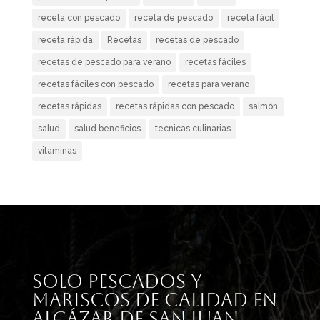
receta con pescado
receta de pescado
receta fácil
receta rápida
Recetas
recetas de pescado
recetas de pescado para verano
recetas fáciles
recetas fáciles con pescado
recetas para verano
recetas rápidas
recetas rápidas con pescado
salmón
salud
salud beneficios
tecnicas culinarias
vitaminas
Solo pescados y
mariscos de calidad en
Alcázar de San Juan